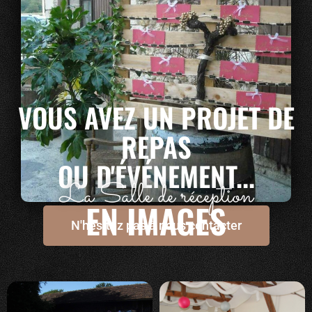
VOUS AVEZ UN PROJET DE
REPAS
OU D'ÉVÉNEMENT...
La Salle de réception
EN IMAGES
N'hésitez pas à nous contacter