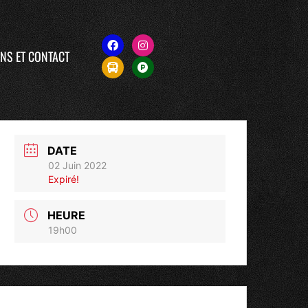
NS ET CONTACT
DATE
02 Juin 2022
Expiré!
HEURE
19h00