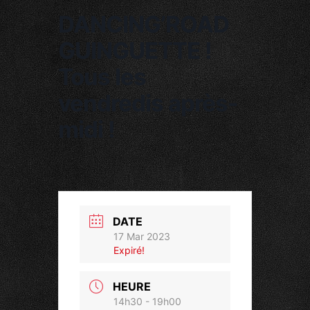
DANCING’ROAD
GUINGUETTE !
Tous les
vendredis après-
midi !
DATE
17 Mar 2023
Expiré!
HEURE
14h30 - 19h00