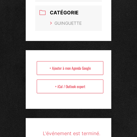
CATÉGORIE
GUINGUETTE
+ Ajouter à mon Agenda Google
+ iCal / Outlook export
L'événement est terminé.