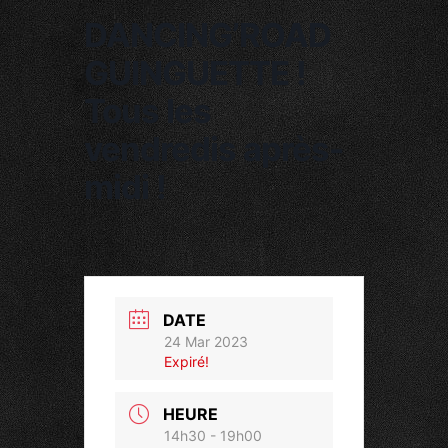
DANCING’ROAD
GUINGUETTE !
Tous les
vendredis après-
midi !
DATE
24 Mar 2023
Expiré!
HEURE
14h30 - 19h00