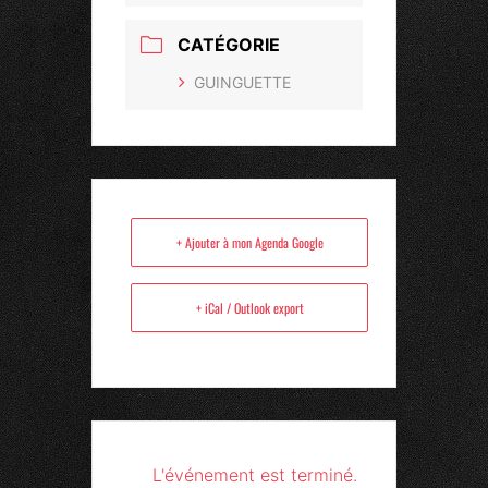
CATÉGORIE
GUINGUETTE
+ Ajouter à mon Agenda Google
+ iCal / Outlook export
L'événement est terminé.