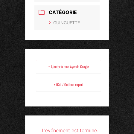
CATÉGORIE
GUINGUETTE
+ Ajouter à mon Agenda Google
+ iCal / Outlook export
L'événement est terminé.