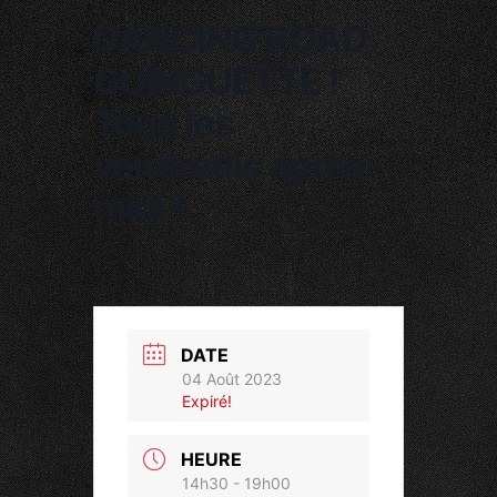
DANCING’ROAD
GUINGUETTE !
Tous les
vendredis après-
midi !
DATE
04 Août 2023
Expiré!
HEURE
14h30 - 19h00