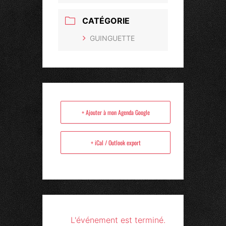
CATÉGORIE
GUINGUETTE
+ Ajouter à mon Agenda Google
+ iCal / Outlook export
L'événement est terminé.