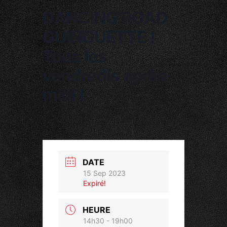
DANCING’ROAD
GUINGUETTE !
Tous les
vendredis après-
midi !
DATE
15 Sep 2023
Expiré!
HEURE
14h30 - 19h00