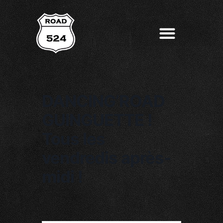
DANCING’ROAD
GUINGUETTE !
Tous les
vendredis après-
midi !