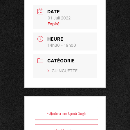
DATE
01 Juil 2022
Expiré!
HEURE
14h30 - 19h00
CATÉGORIE
GUINGUETTE
+ Ajouter à mon Agenda Google