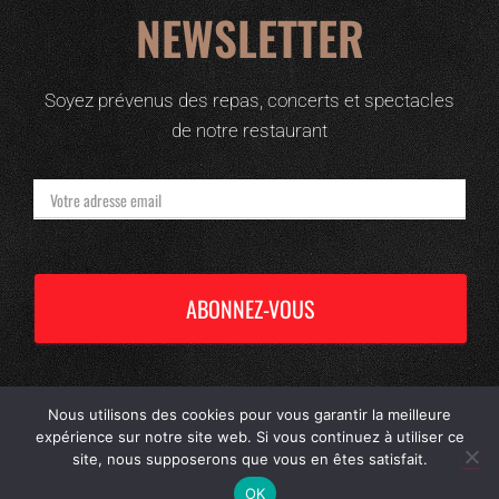
NEWSLETTER
Soyez prévenus des repas, concerts et spectacles
de notre restaurant
Nous utilisons des cookies pour vous garantir la meilleure
expérience sur notre site web. Si vous continuez à utiliser ce
Road 524 © Marque déposée |
Mentions Légales & Politique de Confidentialité
|
site, nous supposerons que vous en êtes satisfait.
Propulsé par
Wordpress
| Vitaminé par Marie Camdescasse
OK