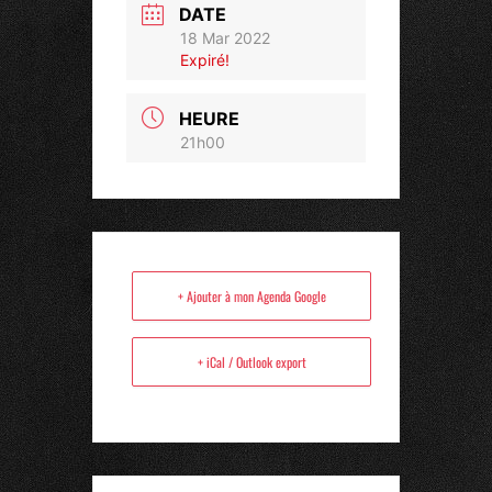
DATE
18 Mar 2022
Expiré!
HEURE
21h00
+ Ajouter à mon Agenda Google
+ iCal / Outlook export