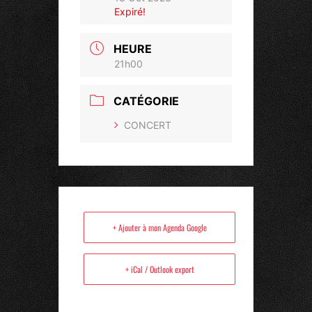
Expiré!
HEURE
21h00
CATÉGORIE
CONCERT
+ Ajouter à mon Agenda Google
+ iCal / Outlook export