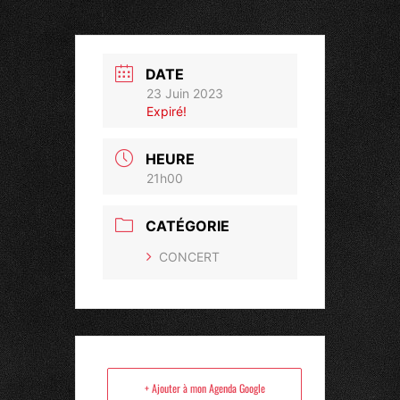
DATE
23 Juin 2023
Expiré!
HEURE
21h00
CATÉGORIE
CONCERT
+ Ajouter à mon Agenda Google