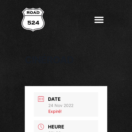
CINÉROAD
DATE
24 Nov 2022
Expiré!
HEURE